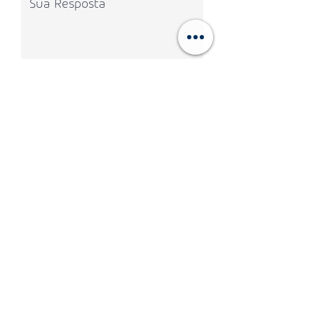
Como você pode agregar para o
sucesso de nossa marca?
Continuar
Contato:
(51) 3191-2176